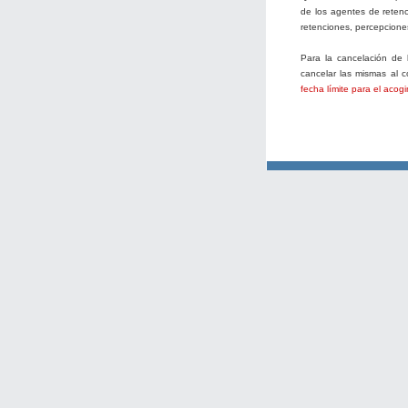
de los agentes de reten
retenciones, percepciones
Para la cancelación de 
cancelar las mismas al 
fecha límite para el acog