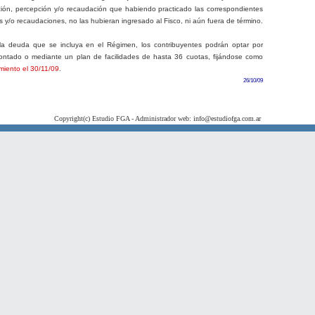
ción, percepción y/o recaudación que habiendo practicado las correspondientes
 y/o recaudaciones, no las hubieran ingresado al Fisco, ni aún fuera de término.
la deuda que se incluya en el Régimen, los contribuyentes podrán optar por
contado o mediante un plan de facilidades de hasta 36 cuotas, fijándose como
imiento el 30/11/09
.
26/10/09
Copyright(c) Estudio FGA - Administrador web: info@estudiofga.com.ar