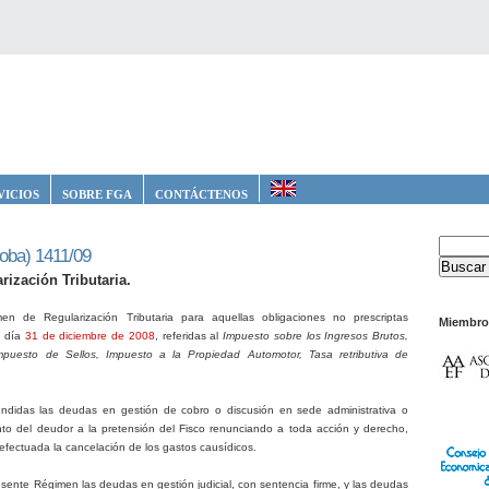
VICIOS
SOBRE FGA
CONTÁCTENOS
oba) 1411/09
ización Tributaria.
n de Regularización Tributaria para aquellas obligaciones no prescriptas
Miembro
l día
31 de diciembre de 2008
, referidas al
Impuesto sobre los Ingresos Brutos,
Impuesto de Sellos, Impuesto a la Propiedad Automotor, Tasa retributiva de
didas las deudas en gestión de cobro o discusión en sede administrativa o
iento del deudor a la pretensión del Fisco renunciando a toda acción y derecho,
y efectuada la cancelación de los gastos causídicos.
sente Régimen las deudas en gestión judicial, con sentencia firme, y las deudas