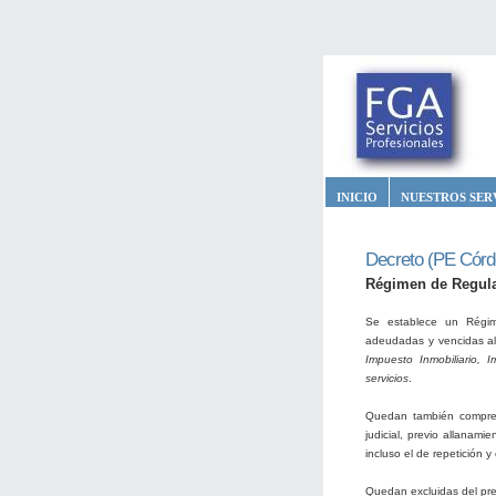
INICIO
NUESTROS SER
Decreto (PE Córd
Régimen de Regular
Se establece un Régime
adeudadas y vencidas a
Impuesto Inmobiliario, 
servicios
.
Quedan también compren
judicial, previo allanam
incluso el de repetición 
Quedan excluidas del pre