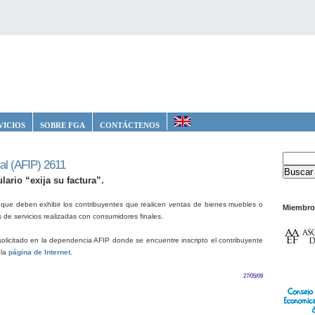
VICIOS
SOBRE FGA
CONTÁCTENOS
al (AFIP) 2611
ario “exija su factura”.
o que deben exhibir los contribuyentes que realicen ventas de bienes muebles o
Miembro
 de servicios realizadas con consumidores finales.
 solicitado en la dependencia AFIP donde se encuentre inscripto el contribuyente
 la
página de Internet
.
27/05/09