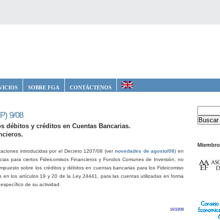
VICIOS
SOBRE FGA
CONTÁCTENOS
P) 9/08
s débitos y créditos en Cuentas Bancarias.
ncieros.
Miembro
caciones introducidas por el Decreto 1207/08 (ver
novedades de agosto/08
) en
cias para ciertos Fideicomisos Financieros y Fondos Comunes de Inversión, no
 Impuesto sobre los créditos y débitos en cuentas bancarias para los Fideicomiso
 en los artículos 19 y 20 de la Ley 24441, para las cuentas utilizadas en forma
 específico de su actividad.
16/10/08