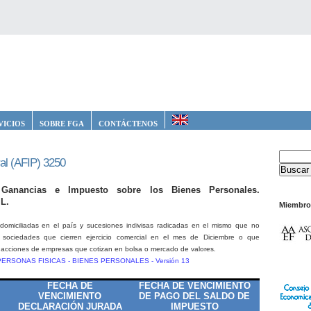
VICIOS
SOBRE FGA
CONTÁCTENOS
al (AFIP) 3250
Ganancias e Impuesto sobre los Bienes Personales.
L.
Miembro
 domiciliadas en el país y sucesiones indivisas radicadas en el mismo que no
n sociedades que cierren ejercicio comercial en el mes de Diciembre o que
 acciones de empresas que cotizan en bolsa o mercado de valores.
ERSONAS FISICAS - BIENES PERSONALES - Versión 13
FECHA DE
FECHA DE VENCIMIENTO
VENCIMIENTO
DE PAGO DEL SALDO DE
DECLARACIÓN JURADA
IMPUESTO