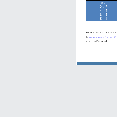
0 -1
2 – 3
4 – 5
6 – 7
8 – 9
En el caso de cancelar e
la
Resolución General (A
declaración jurada.