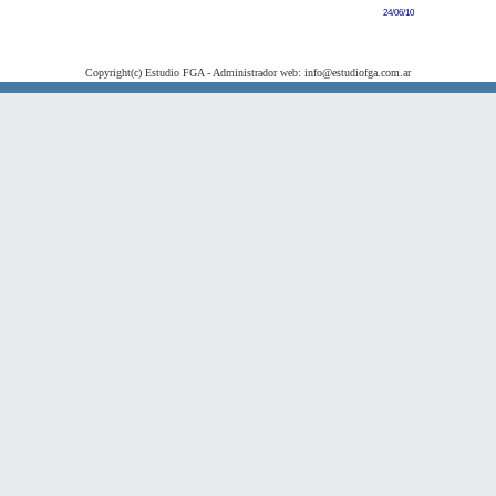
24/06/10
Copyright(c) Estudio FGA - Administrador web: info@estudiofga.com.ar