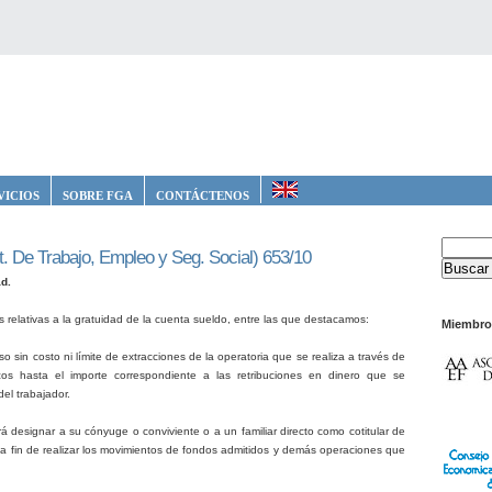
VICIOS
SOBRE FGA
CONTÁCTENOS
t. De Trabajo, Empleo y Seg. Social) 653/10
d.
 relativas a la gratuidad de la cuenta sueldo, entre las que destacamos:
Miembro
o sin costo ni límite de extracciones de la operatoria que se realiza a través de
cos hasta el importe correspondiente a las retribuciones en dinero que se
del trabajador.
rá designar a su cónyuge o conviviente o a un familiar directo como cotitular de
 a fin de realizar los movimientos de fondos admitidos y demás operaciones que