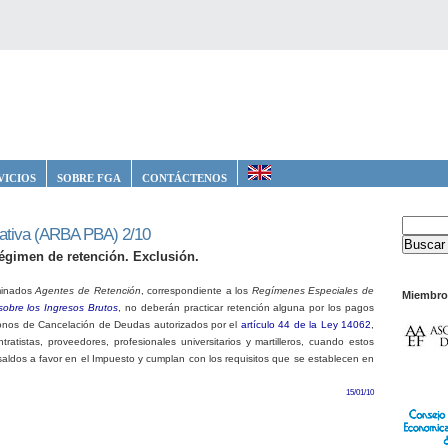
VICIOS
SOBRE FGA
CONTÁCTENOS
ativa (ARBA PBA) 2/10
égimen de retención. Exclusión.
minados
Agentes de Retención
, correspondiente a los
Regímenes Especiales de
Miembro
obre los Ingresos Brutos
, no deberán practicar retención alguna por los pagos
onos de Cancelación de Deudas autorizados por el
artículo 44 de la Ley 14062
,
tratistas, proveedores, profesionales universitarios y martilleros, cuando estos
 saldos a favor en el Impuesto y cumplan con los requisitos que se establecen en
15/01/10