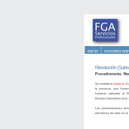
INICIO
NUESTROS SER
Resolución (Subse
Procedimiento. R
Se establece
hasta el 21
la provincia, que fuese
hubieran adherido al
P
Deudas Impositivas (Ley
Las presentaciones tend
electrónica de dato en la