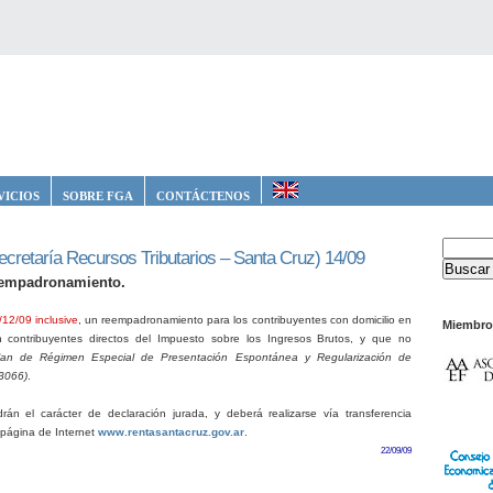
VICIOS
SOBRE FGA
CONTÁCTENOS
cretaría Recursos Tributarios – Santa Cruz) 14/09
eempadronamiento.
/12/09 inclusive
, un reempadronamiento para los contribuyentes con domicilio en
Miembro
n contribuyentes directos del Impuesto sobre los Ingresos Brutos, y que no
lan de Régimen Especial de Presentación Espontánea y Regularización de
 3066)
.
rán el carácter de declaración jurada, y deberá realizarse vía transferencia
 página de Internet
www.rentasantacruz.gov.ar
.
22/09/09